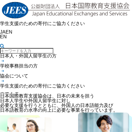
学生支援のための寄付にご協力ください
JA
EN
EN
日本人・外国人留学生の方
学校事務担当の方
協会について
未来を担う
学生支援のための寄付にご協力ください
あなたの学びを
支援する
日本国際教育支援協会は、日本の未来を担う
日本人学生や外国人留学生に対し
必要な支援を行うとともに、外国人の日本語能力及び
日本語教育の水準の向上に必要な事業を行っています。