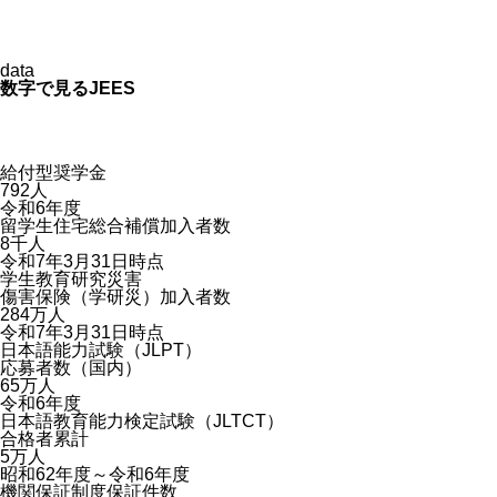
data
数字で見るJEES
給付型奨学金
792
人
令和6年度
留学生住宅総合補償加入者数
8
千人
令和7年3月31日時点
学生教育研究災害
傷害保険（学研災）加入者数
284
万人
令和7年3月31日時点
日本語能力試験（JLPT）
応募者数（国内）
65
万人
令和6年度
日本語教育能力検定試験（JLTCT）
合格者累計
5
万人
昭和62年度～令和6年度
機関保証制度保証件数