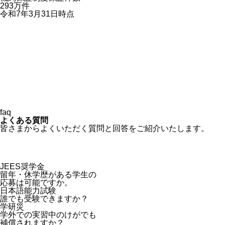
293
万件
令和7年3月31日時点
faq
よくある質問
皆さまからよくいただく質問と回答をご紹介いたします。
JEES奨学金
留年・休学歴がある学生の
応募は可能ですか。
日本語能力試験
誰でも受験できますか？
学研災
学外での実習中のけがでも
補償されますか？