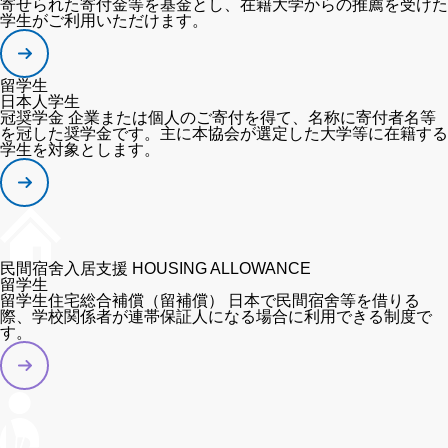
寄せられた寄付金等を基金とし、在籍大学からの推薦を受けた
学生がご利用いただけます。
留学生
日本人学生
冠奨学金
企業または個人のご寄付を得て、名称に寄付者名等
を冠した奨学金です。主に本協会が選定した大学等に在籍する
学生を対象とします。
民間宿舍入居支援
HOUSING ALLOWANCE
留学生
留学生住宅総合補償（留補償）
日本で民間宿舍等を借りる
際、学校関係者が連帯保証人になる場合に利用できる制度で
す。