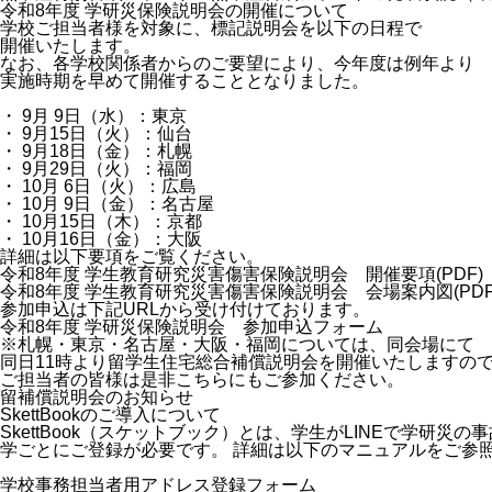
令和8年度 学研災保険説明会の開催について
学校ご担当者様を対象に、標記説明会を以下の日程で
開催いたします。
なお、各学校関係者からのご要望により、今年度は例年より
実施時期を早めて開催することとなりました。
・ 9月 9日（水）：東京
・ 9月15日（火）：仙台
・ 9月18日（金）：札幌
・ 9月29日（火）：福岡
・ 10月 6日（火）：広島
・ 10月 9日（金）：名古屋
・ 10月15日（木）：京都
・ 10月16日（金）：大阪
詳細は以下要項をご覧ください。
令和8年度 学生教育研究災害傷害保険説明会 開催要項(PDF)
令和8年度 学生教育研究災害傷害保険説明会 会場案内図(PDF
参加申込は下記URLから受け付けております。
令和8年度 学研災保険説明会 参加申込フォーム
※札幌・東京・名古屋・大阪・福岡については、同会場にて
同日11時より留学生住宅総合補償説明会を開催いたしますの
ご担当者の皆様は是非こちらにもご参加ください。
留補償説明会のお知らせ
SkettBookのご導入について
SkettBook（スケットブック）とは、学生がLINEで学
学ごとにご登録が必要です。 詳細は以下のマニュアルをご参
学校事務担当者用アドレス登録フォーム