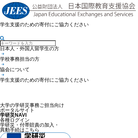
学生支援のための寄付にご協力ください
日本人・外国人留学生の方
学校事務担当の方
学研災NAVI TOP
協会について
付帯総合保険等の導入手続
帳票・印刷物ダウンロード
学生支援のための寄付にご協力ください
約款等
大学の学研災事務ご担当向け
ポータルサイト
学研災NAVI
各種ログイン
学研災・付帯賠責の加入・
異動手続はこちら