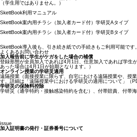
（学生用ではありません。）
SkettBook利用マニュアル
SkettBook案内用チラシ（加入者カード付）学研災Aタイプ
SkettBook案内用チラシ（加入者カード付）学研災Bタイプ
SkettBook導入後も、引き続き紙での手続きもご利用可能です
よくあるお問い合わせ
加入報告前に学生がケガをした場合の補償
登録形態が全員加入であれば4月1日、任意加入であれば学生
あった場合は4月1日が始期となります。）
オンライン授業の学研災適用
遠隔授業（面接授業に限らず、自宅における遠隔授業や、授業
す。詳細は
「遠隔授業中における学研災の適用について」（P
学研災の保険料控除
学研災（通学特約・接触感染特約を含む）、付帯賠責、付帯海
issue
加入証明書の発行・証券番号について