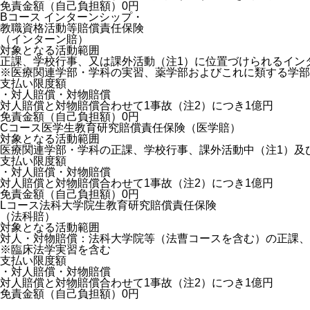
免責金額（自己負担額）0円
Bコース
インターンシップ・
教職資格活動等賠償責任保険
（インターン賠）
対象となる活動範囲
正課、学校行事、又は課外活動（注1）に位置づけられるイン
※医療関連学部・学科の実習、薬学部およびこれに類する学部
支払い限度額
・対人賠償・対物賠償
対人賠償と対物賠償合わせて1事故（注2）につき1億円
免責金額（自己負担額）0円
Cコース
医学生教育研究賠償責任保険（医学賠）
対象となる活動範囲
医療関連学部・学科の正課、学校行事、課外活動中（注1）及
支払い限度額
・対人賠償・対物賠償
対人賠償と対物賠償合わせて1事故（注2）につき1億円
免責金額（自己負担額）0円
Lコース
法科大学院生教育研究賠償責任保険
（法科賠）
対象となる活動範囲
対人・対物賠償：法科大学院等（法曹コースを含む）の正課、
※臨床法学実習を含む
支払い限度額
・対人賠償・対物賠償
対人賠償と対物賠償合わせて1事故（注2）につき1億円
免責金額（自己負担額）0円