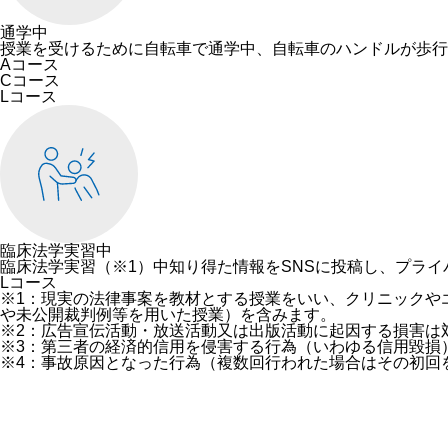
通学中
授業を受けるために自転車で通学中、自転車のハンドルが歩行
Aコース
Cコース
Lコース
臨床法学実習中
臨床法学実習（※1）中知り得た情報をSNSに投稿し、プライ
Lコース
※1：現実の法律事案を教材とする授業をいい、クリニックや
や未公開裁判例等を用いた授業）を含みます。
※2：広告宣伝活動・放送活動又は出版活動に起因する損害は
※3：第三者の経済的信用を侵害する行為（いわゆる信用毀損
※4：事故原因となった行為（複数回行われた場合はその初回