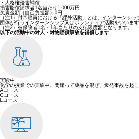
・人格権侵害補償
損害賠償請求者1名当たり1,000万円
免責金額（自己負担額）0円
（注1）付帯賠責における「課外活動」とは、インターンシッ
団体が行うインターンシップ又はボランティア活動をいいます
（注2）被保険者1名・1年当たりの支払限度額となります。
以下の活動中の対人・対物賠償事故を補償します
実験中
化学の授業での実験中、間違って薬品を混ぜ、爆発事故を起こ
Aコース
Cコース
Lコース