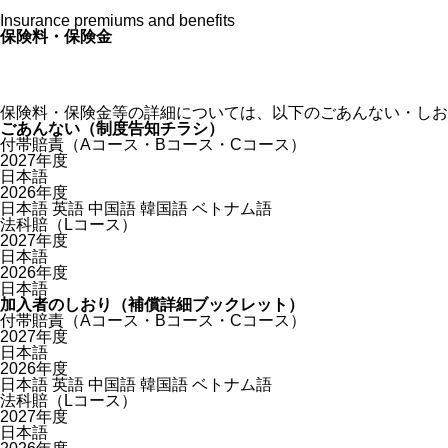
Insurance premiums and benefits
保険料・保険金
保険料・保険金等の詳細については、以下のごあんない・しお
ごあんない（制度告知チラシ）
付帯賠責（Aコース・Bコース・Cコース）
2027年度
日本語
2026年度
日本語
英語
中国語
韓国語
ベトナム語
法科賠（Lコース）
2027年度
日本語
2026年度
日本語
加入者のしおり（補償詳細ブックレット）
付帯賠責（Aコース・Bコース・Cコース）
2027年度
日本語
2026年度
日本語
英語
中国語
韓国語
ベトナム語
法科賠（Lコース）
2027年度
日本語