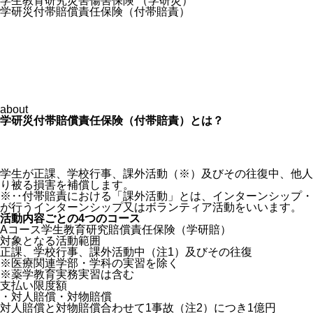
学生教育研究災害傷害保険 （学研災）
学研災付帯賠償責任保険（付帯賠責）
about
学研災付帯賠償責任保険（付帯賠責）とは？
学生が正課、学校行事、課外活動（※）及びその往復中、他人
り被る損害を補償します。
※‥付帯賠責における「課外活動」とは、インターンシップ・
が行うインターンシップ又はボランティア活動をいいます。
活動内容ごとの4つのコース
Aコース
学生教育研究賠償責任保険（学研賠）
対象となる活動範囲
正課、学校行事、課外活動中（注1）及びその往復
※医療関連学部・学科の実習を除く
※薬学教育実務実習は含む
支払い限度額
・対人賠償・対物賠償
対人賠償と対物賠償合わせて1事故（注2）につき1億円