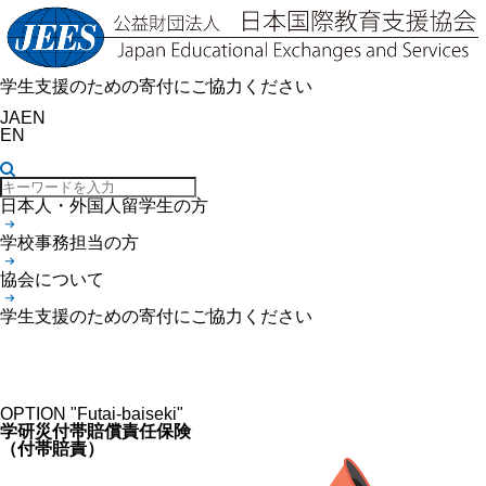
学生支援のための寄付にご協力ください
JA
EN
EN
日本人・外国人留学生の方
学研災付帯賠償責任保険
学校事務担当の方
学研災付帯学生生活総合保険
外国人留学生向け学研災付帯学生生活総合保険
協会について
学研災付帯海外留学保険
学生支援のための寄付にご協力ください
OPTION "Futai-baiseki"
学研災付帯賠償責任保険
（付帯賠責）